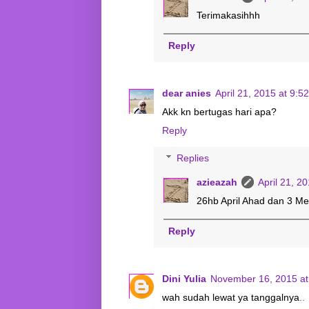
Terimakasihhh
Reply
dear anies
April 21, 2015 at 9:5
Akk kn bertugas hari apa?
Reply
Replies
azieazah
April 21, 2
26hb April Ahad dan 3 Me
Reply
Dini Yulia
November 16, 2015 at
wah sudah lewat ya tanggalnya
..