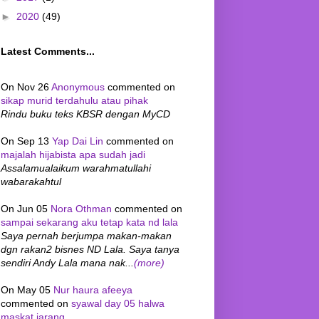
►
2020
(49)
Latest Comments...
On Nov 26
Anonymous
commented on
sikap murid terdahulu atau pihak
Rindu buku teks KBSR dengan MyCD
On Sep 13
Yap Dai Lin
commented on
majalah hijabista apa sudah jadi
Assalamualaikum warahmatullahi
wabarakahtul
On Jun 05
Nora Othman
commented on
sampai sekarang aku tetap kata nd lala
Saya pernah berjumpa makan-makan
dgn rakan2 bisnes ND Lala. Saya tanya
sendiri Andy Lala mana nak...
(more)
On May 05
Nur haura afeeya
commented on
syawal day 05 halwa
maskat jarang