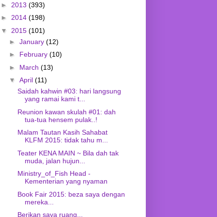
►
2013
(393)
►
2014
(198)
▼
2015
(101)
►
January
(12)
►
February
(10)
►
March
(13)
▼
April
(11)
Saidah kahwin #03: hari langsung
yang ramai kami t...
Reunion kawan skulah #01: dah
tua-tua hensem pulak..!
Malam Tautan Kasih Sahabat
KLFM 2015: tidak tahu m...
Teater KENA MAIN ~ Bila dah tak
muda, jalan hujun...
Ministry_of_Fish Head -
Kementerian yang nyaman
Book Fair 2015: beza saya dengan
mereka...
Berikan saya ruang...