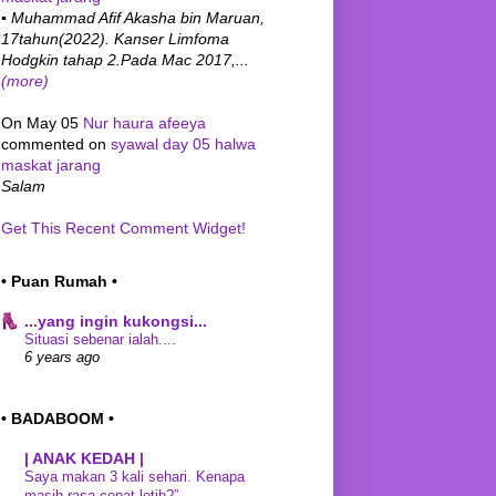
▪ Muhammad Afif Akasha bin Maruan,
17tahun(2022). Kanser Limfoma
Hodgkin tahap 2.Pada Mac 2017,...
(more)
On May 05
Nur haura afeeya
commented on
syawal day 05 halwa
maskat jarang
Salam
Get This Recent Comment Widget!
• Puan Rumah •
...yang ingin kukongsi...
Situasi sebenar ialah....
6 years ago
• BADABOOM •
| ANAK KEDAH |
Saya makan 3 kali sehari. Kenapa
masih rasa cepat letih?”