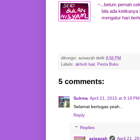
~...belum pernah se
bila ada ketikany
mengatur hari ber
dikongsi:
azieazah
detik
8:56 PM
Labels:
aktiviti luar
,
Pesta Buku
5 comments:
Sukma
April 21, 2015 at 9:18 PM
Selamat bertugas yeah...
Reply
Replies
azieazah
April 21, 2