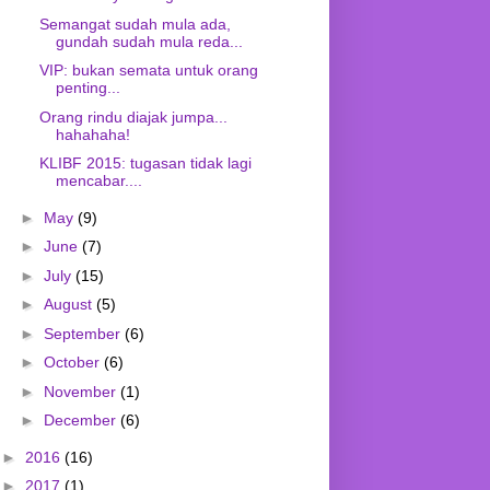
Semangat sudah mula ada,
gundah sudah mula reda...
VIP: bukan semata untuk orang
penting...
Orang rindu diajak jumpa...
hahahaha!
KLIBF 2015: tugasan tidak lagi
mencabar....
►
May
(9)
►
June
(7)
►
July
(15)
►
August
(5)
►
September
(6)
►
October
(6)
►
November
(1)
►
December
(6)
►
2016
(16)
►
2017
(1)