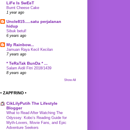
LiFe Is SwEeT
Burnt Cheese Cake
1 year ago
Uncle815.....satu perjalanan
hidup
Sibuk betul!
6 years ago
My Rainbow...
Jamuan Raya Kecil Kecilan
7 years ago
* TeRaTak BunDa * ...
Salam Aidil Fitri 2018/1439
8 years ago
Show All
• ZAPFRINO •
CikLilyPutih The Lifestyle
Blogger
What to Read After Watching The
Odyssey: Kobo’s Reading Guide for
Myth-Lovers, Movie Fans, and Epic
Adventure Seekers