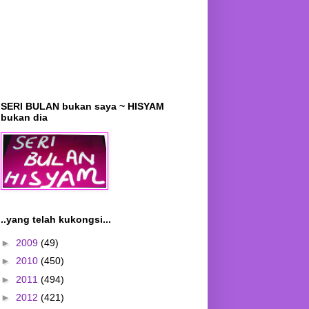
SERI BULAN bukan saya ~ HISYAM
bukan dia
..yang telah kukongsi...
►
2009
(49)
►
2010
(450)
►
2011
(494)
►
2012
(421)